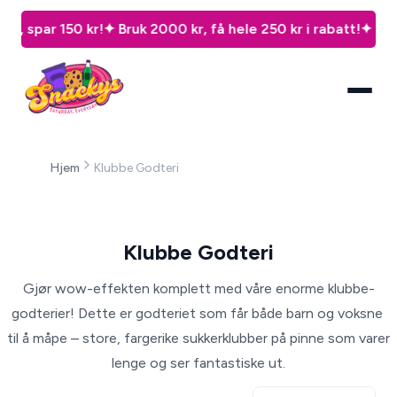
, spar 150 kr!
✦ Bruk 2000 kr, få hele 250 kr i rabatt!
✦ Bruk 5
Hjem
Klubbe Godteri
Klubbe Godteri
Gjør wow-effekten komplett med våre enorme klubbe-
godterier! Dette er godteriet som får både barn og voksne 
til å måpe – store, fargerike sukkerklubber på pinne som varer 
lenge og ser fantastiske ut.