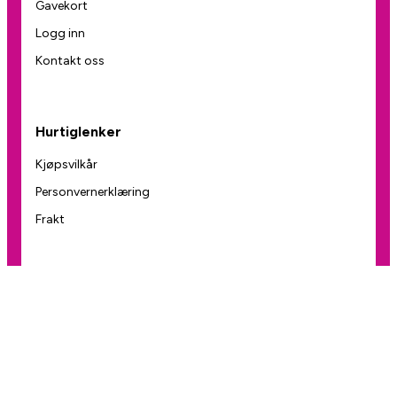
Gavekort
Logg inn
Kontakt oss
Hurtiglenker
Kjøpsvilkår
Personvernerklæring
Frakt
Om oss
Telefon:
+47 22707192
E-post:
halo@snackys.no
Adresse:
Andersrudveien 3, 1914 Ytre Enebakk