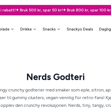
batt!
✦ Bruk 500 kr, spar 50 kr!
✦ Bruk 800 kr, spar 100 kr!
✦ B
olade
Drikke
Snacks
Snackys Deals
Dagli
Nerds Godteri
angy crunchy godterier med smaker som eple, sitron, app
ser til gummy clusters, vegan-vennlig for retro-fans! Kj
 opplev den crunchy revolusjonen. Nerds, tiny, tangy, cr