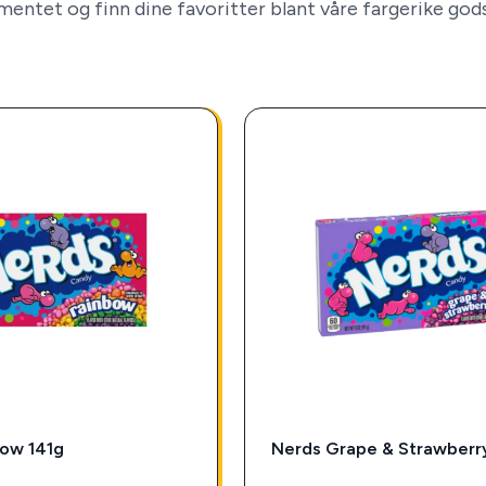
mentet og finn dine favoritter blant våre fargerike god
ow 141g
Nerds Grape & Strawberr