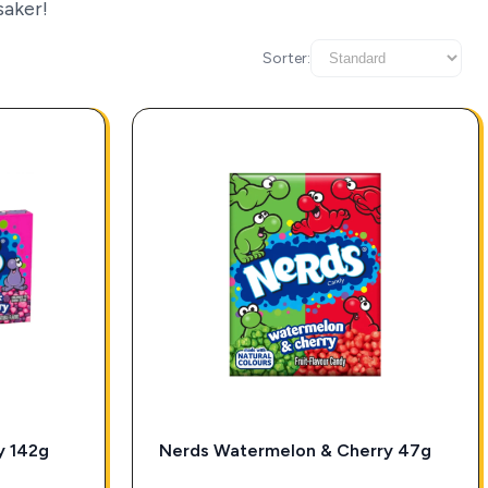
saker!
Sorter:
y 142g
Nerds Watermelon & Cherry 47g