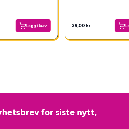
39,00 kr
Legg i kurv
Le
hetsbrev for siste nytt,