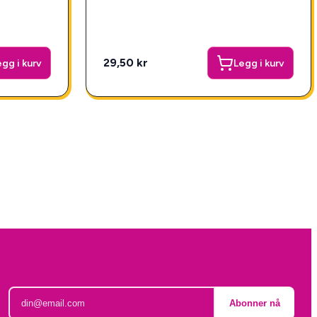
29,50 kr
gg i kurv
Legg i kurv
Abonner nå