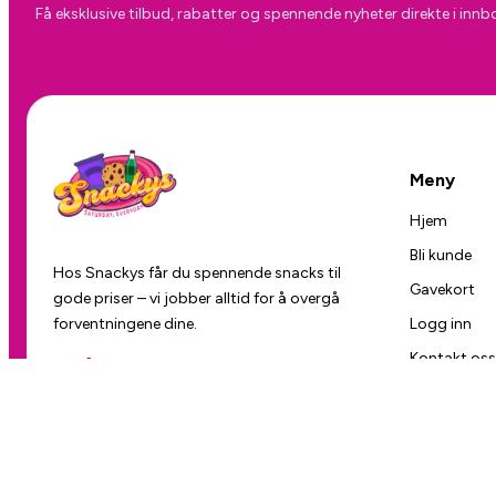
Få eksklusive tilbud, rabatter og spennende nyheter direkte i innb
Meny
Hjem
Bli kunde
Hos Snackys får du spennende snacks til
Gavekort
gode priser – vi jobber alltid for å overgå
forventningene dine.
Logg inn
Kontakt oss