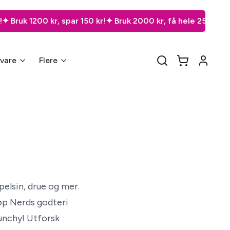
ruk 1200 kr, spar 150 kr!
✦ Bruk 2000 kr, få hele 250 kr i raba
gvare
Flere
elsin, drue og mer. 
øp Nerds godteri 
unchy! Utforsk 