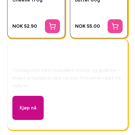
NOK 52.90
NOK 55.00
🎁 Snackys Mystery Box!
Oppdag våre mest populære snacks og godbiter –
elsket av kundene våre og som forsvinner raskt fra
hyllene!
Kjøp nå