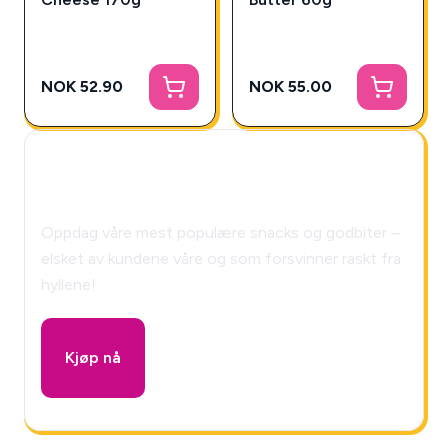
NOK 52.90
NOK 55.00
🎁 Snackys Mystery Box!
Oppdag våre mest populære snacks og godbiter –
elsket av kundene våre og som forsvinner raskt fra
hyllene!
Kjøp nå