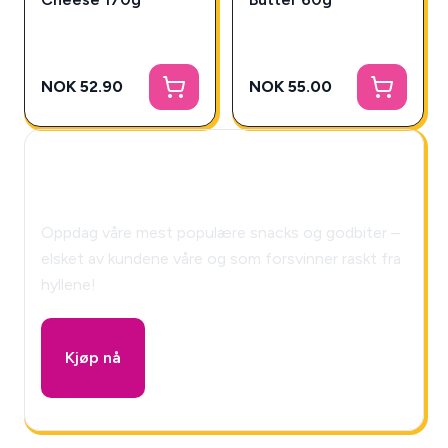
NOK 52.90
NOK 55.00
🎁 Snackys Mystery Box!
Oppdag våre mest populære snacks og godbiter –
elsket av kundene våre og som forsvinner raskt fra
hyllene!
Kjøp nå