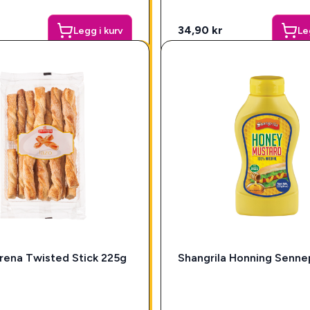
34,90 kr
Legg i kurv
Le
rena Twisted Stick 225g
Shangrila Honning Senne