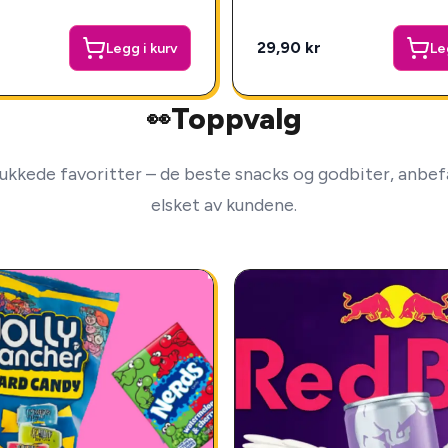
29,90 kr
Legg i kurv
Le
Toppvalg
👀
ukkede favoritter – de beste snacks og godbiter, anbefa
elsket av kundene.