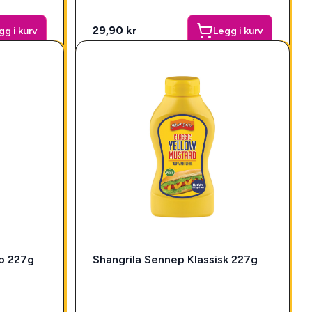
29,90 kr
gg i kurv
Legg i kurv
p 227g
Shangrila Sennep Klassisk 227g