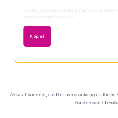
Oppdag våre mest populære snacks og godbiter –
forsvinner raskt fra hyllene!
Kjøp nå
Akkurat kommet, splitter nye snacks og godbiter. V
førstemann til mølla