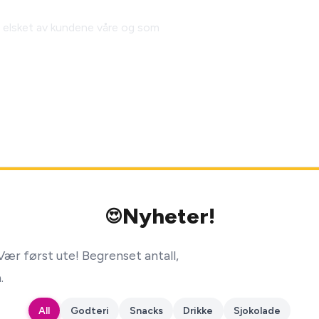
 elsket av kundene våre og som
Nyheter!
😍
ær først ute! Begrenset antall,
.
All
Godteri
Snacks
Drikke
Sjokolade