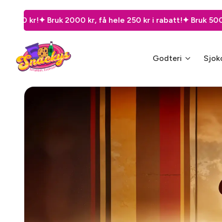
, få hele 250 kr i rabatt!
✦ Bruk 500 kr, spar 50 kr!
✦ Bruk 80
Godteri
Sjok