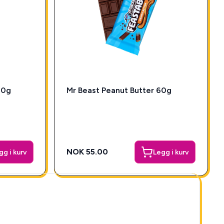
70g
Mr Beast Peanut Butter 60g
NOK 55.00
gg i kurv
Legg i kurv