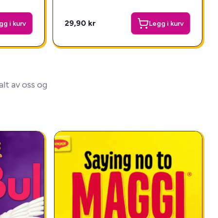
29,90 kr
gg i kurv
Legg i kurv
lt av oss og