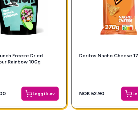
unch Freeze Dried
Doritos Nacho Cheese 1
our Rainbow 100g
00
NOK 52.90
Legg i kurv
Le
Box!