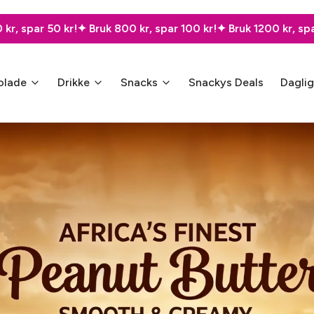
0 kr, spar 100 kr!
✦ Bruk 1200 kr, spar 150 kr!
✦ Bruk 2000 kr, 
olade
Drikke
Snacks
Snackys Deals
Dagli