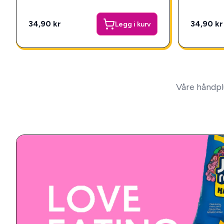
34,90 kr
34,90 kr
Legg i kurv
Våre håndpl