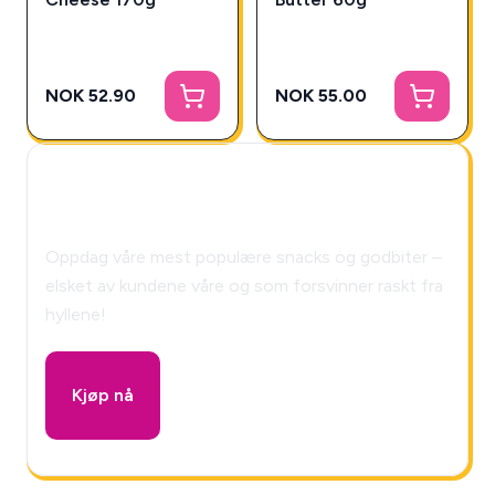
NOK 52.90
NOK 55.00
🎁 Snackys Mystery Box!
Oppdag våre mest populære snacks og godbiter –
elsket av kundene våre og som forsvinner raskt fra
hyllene!
Kjøp nå