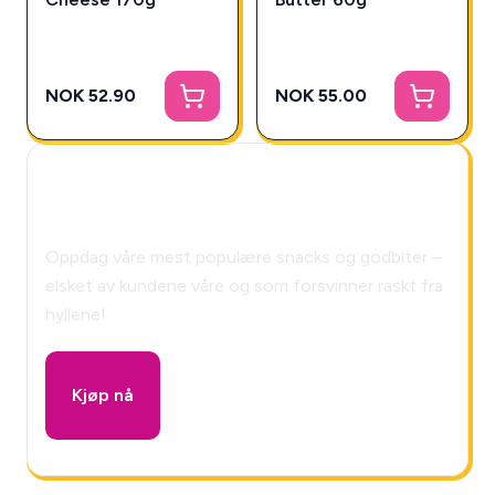
NOK 52.90
NOK 55.00
🎁 Snackys Mystery Box!
Oppdag våre mest populære snacks og godbiter –
elsket av kundene våre og som forsvinner raskt fra
hyllene!
Kjøp nå