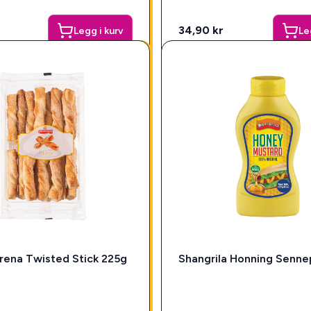
34,90 kr
Legg i kurv
Le
rena Twisted Stick 225g
Shangrila Honning Senne