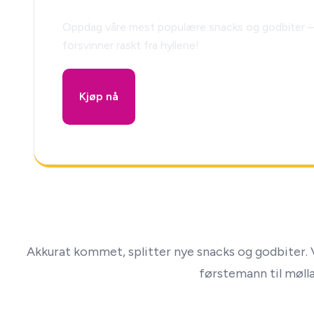
Oppdag våre mest populære snacks og godbiter –
forsvinner raskt fra hyllene!
Kjøp nå
Akkurat kommet, splitter nye snacks og godbiter. V
førstemann til mølla