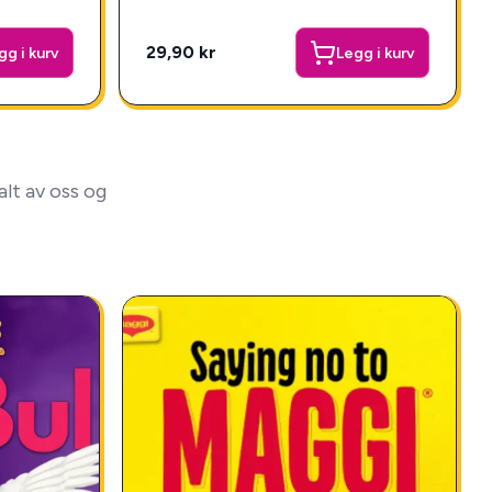
29,90 kr
gg i kurv
Legg i kurv
lt av oss og