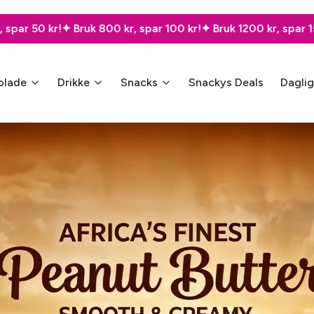
kr, spar 100 kr!
✦ Bruk 1200 kr, spar 150 kr!
✦ Bruk 2000 kr, få
olade
Drikke
Snacks
Snackys Deals
Dagli