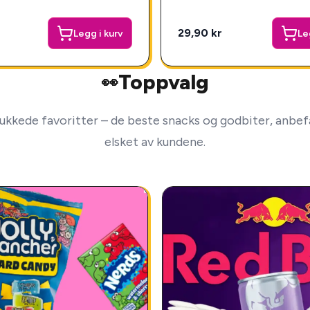
29,90 kr
Legg i kurv
Le
Toppvalg
👀
ukkede favoritter – de beste snacks og godbiter, anbefa
elsket av kundene.