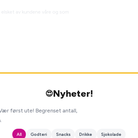
 elsket av kundene våre og som
Nyheter!
😍
ær først ute! Begrenset antall,
.
All
Godteri
Snacks
Drikke
Sjokolade