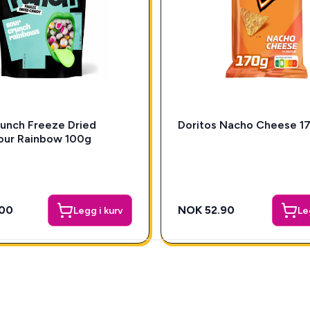
unch Freeze Dried
Doritos Nacho Cheese 1
our Rainbow 100g
00
NOK 52.90
Legg i kurv
Le
Box!