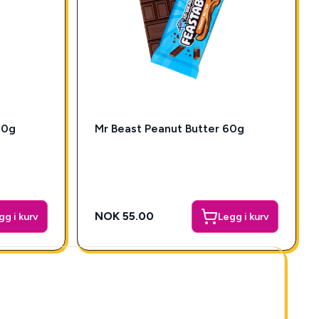
70g
Mr Beast Peanut Butter 60g
NOK 55.00
gg i kurv
Legg i kurv