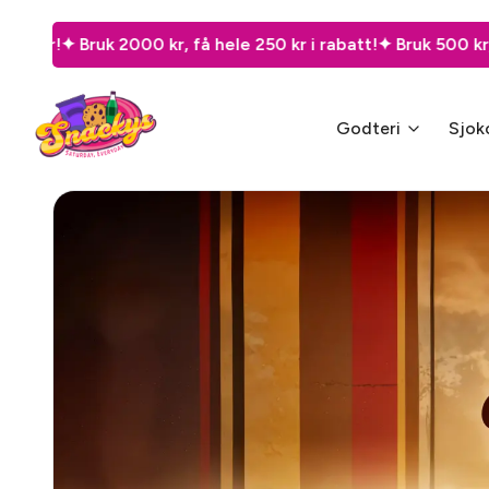
få hele 250 kr i rabatt!
✦ Bruk 500 kr, spar 50 kr!
✦ Bruk 800 
Godteri
Sjok