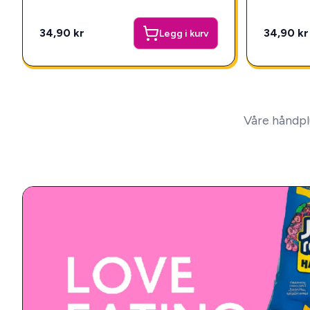
34,90 kr
34,90 kr
Legg i kurv
Våre håndpl