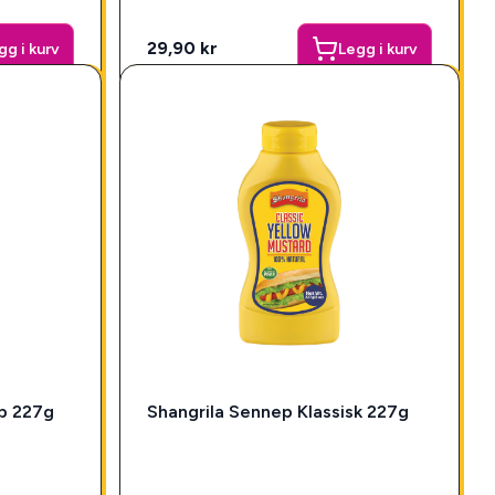
29,90 kr
gg i kurv
Legg i kurv
p 227g
Shangrila Sennep Klassisk 227g