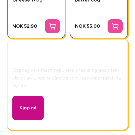
NOK 52.90
NOK 55.00
🎁 Snackys Mystery Box!
Oppdag våre mest populære snacks og godbiter –
elsket av kundene våre og som forsvinner raskt fra
hyllene!
Kjøp nå