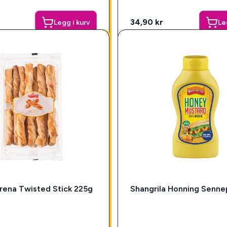
34,90 kr
Legg i kurv
Le
rena Twisted Stick 225g
Shangrila Honning Senne