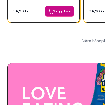
34,90 kr
34,90 kr
Legg i kurv
Våre håndpl