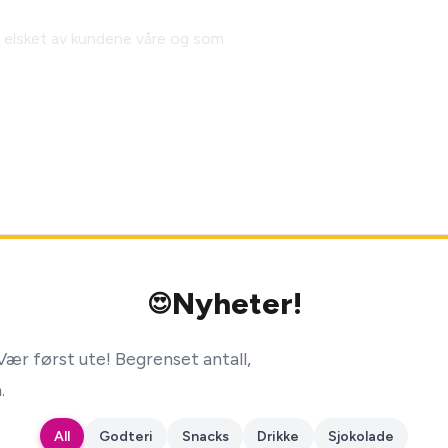
 elsket av kundene våre og som
Nyheter!
😍
ær først ute! Begrenset antall,
.
All
Godteri
Snacks
Drikke
Sjokolade