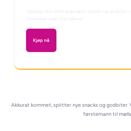
Oppdag våre mest populære snacks og godbiter –
forsvinner raskt fra hyllene!
Kjøp nå
Akkurat kommet, splitter nye snacks og godbiter. V
førstemann til mølla