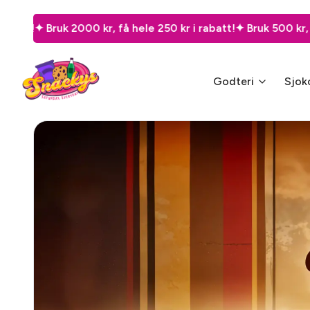
å hele 250 kr i rabatt!
✦ Bruk 500 kr, spar 50 kr!
✦ Bruk 800 k
Godteri
Sjok