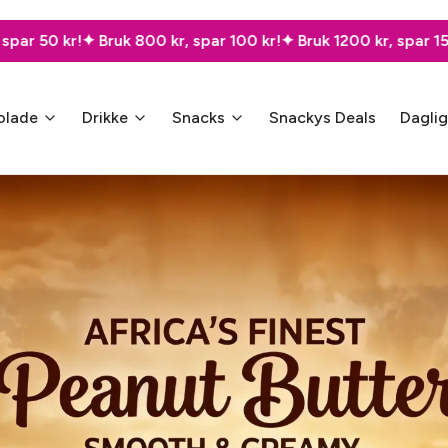
r, spar 100 kr!
✦ Bruk 1200 kr, spar 150 kr!
✦ Bruk 2000 kr, få 
olade
Drikke
Snacks
Snackys Deals
Dagli