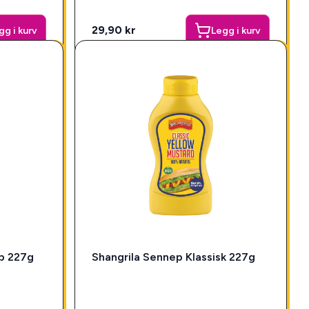
29,90 kr
gg i kurv
Legg i kurv
p 227g
Shangrila Sennep Klassisk 227g