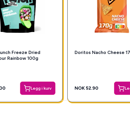
unch Freeze Dried
Doritos Nacho Cheese 1
our Rainbow 100g
00
NOK 52.90
Legg i kurv
Le
Box!