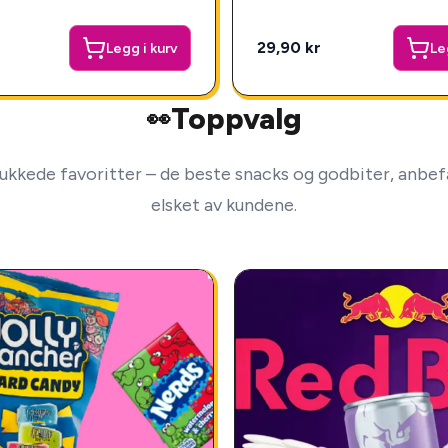
29,90 kr
Legg i kurv
Le
Toppvalg
👀
ukkede favoritter – de beste snacks og godbiter, anbefa
elsket av kundene.