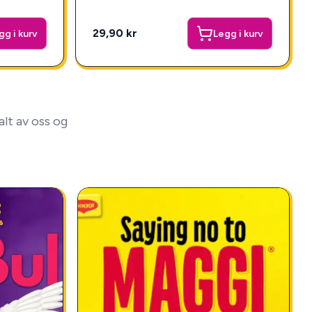
29,90 kr
gg i kurv
Legg i kurv
lt av oss og