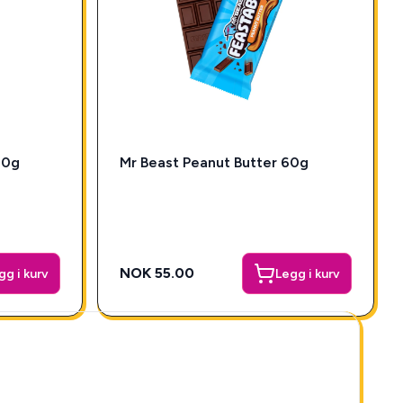
70g
Mr Beast Peanut Butter 60g
NOK 55.00
gg i kurv
Legg i kurv