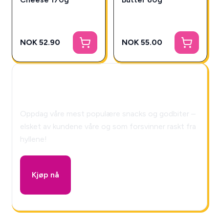
NOK 52.90
NOK 55.00
🎁 Snackys Mystery Box!
Oppdag våre mest populære snacks og godbiter –
elsket av kundene våre og som forsvinner raskt fra
hyllene!
Kjøp nå