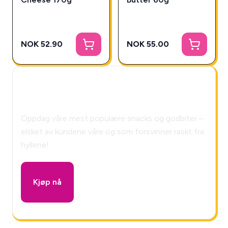
NOK 52.90
NOK 55.00
🎁 Snackys Mystery Box!
Oppdag våre mest populære snacks og godbiter –
elsket av kundene våre og som forsvinner raskt fra
hyllene!
Kjøp nå