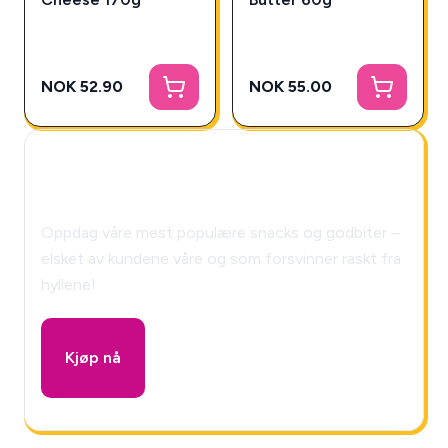
NOK 52.90
NOK 55.00
🎁 Snackys Mystery Box!
Oppdag våre mest populære snacks og godbiter –
elsket av kundene våre og som forsvinner raskt fra
hyllene!
Kjøp nå